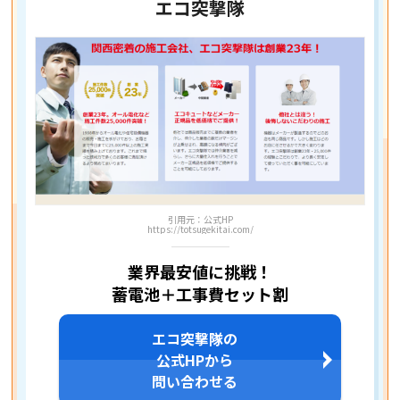
エコ突撃隊
引用元：公式HP
https://totsugekitai.com/
業界最安値に挑戦！
蓄電池＋工事費セット割
エコ突撃隊の
公式HPから
問い合わせる