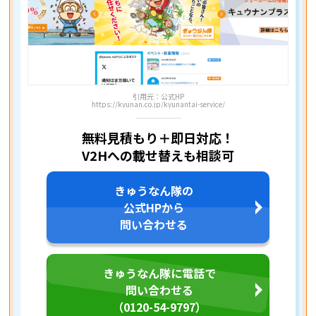
引用元：公式HP
https://kyunan.co.jp/kyunantai-service/
無料見積もり＋即日対応！
V2Hへの載せ替えも相談可
きゅうなん隊の
公式HPから
問い合わせる
きゅうなん隊に電話で
問い合わせる
（0120-54-9797）